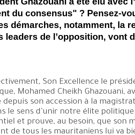
Le président Ghazouani a été 
"président du consensus" ? 
premières démarches, notam
avec des leaders de l’opposi
sens?
Effectivement, Son Excellen
République, Mohamed Cheikh Gh
qu’il pose depuis son accession 
va dans le sens d’unir notre é
l’essentiel et prouve, au bes
président de tous les mauritani