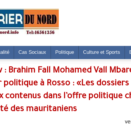
Accueil
Actualité
Cas Sociaux
Politique
C
Interview : Brahim Fall Mohame
et acteur politique à Rosso : «
sont ceux contenus dans l’offre 
majorité des mauritaniens. »