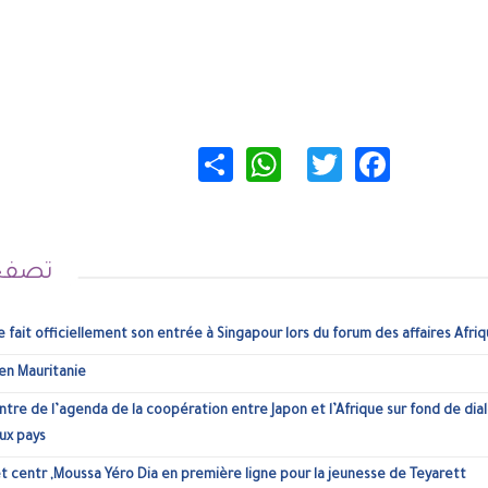
WhatsApp
Share
Twitter
Facebo
تصفح أيضا...
Inédit : la Mauritanie fait officiellement son entrée à Singapour lors
Sécurité routière en Mauritanie !
La Mauritanie au centre de l’agenda de la coopération entre Japon et 
entreprises des deux pays
Nouakchott ,Teyaret centr ,Moussa Yéro Dia en première ligne pour l