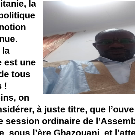
En Mauritanie, la
rentrée politique
est une notion
peu connue.
Puisque la
politique est une
activité de tous
les jours !
Néanmoins, on
peut considérer, à juste titre,
première session ordinaire 
nationale, sous l’ère Ghazouan