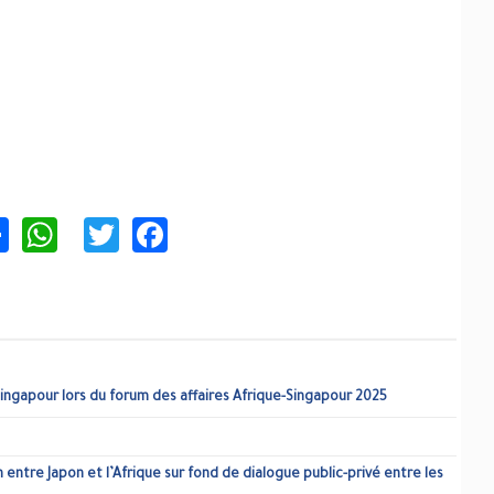
pp
witter
Facebook
à Singapour lors du forum des affaires Afrique-Singapour 2025
entre Japon et l’Afrique sur fond de dialogue public-privé entre les