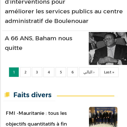
d’interventions pour
améliorer les services publics au centre
administratif de Boulenouar
A 66 ANS, Baham nous
quitte
Page
1
Page
2
Page
3
Page
4
Page
5
Page
6
Page
التالي ›
Dernière
Last »
courante
suivante
page
Faits divers
FMI -Mauritanie : tous les
objectifs quantitatifs à fin