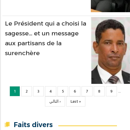
Le Président qui a choisi la
sagesse… et un message
aux partisans de la
surenchère
Page
1
Page
2
Page
3
Page
4
Page
5
Page
6
Page
7
Page
8
Page
9
…
courante
Page
التالي ›
Dernière
Last »
suivante
page
Faits divers