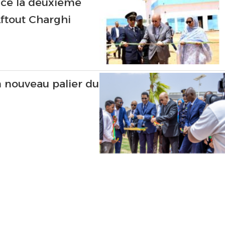
nce la deuxième
Aftout Charghi
 nouveau palier du