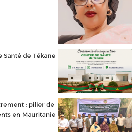
de Santé de Tékane
rement : pilier de
ents en Mauritanie