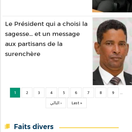
Le Président qui a choisi la
sagesse… et un message
aux partisans de la
surenchère
Page
1
Page
2
Page
3
Page
4
Page
5
Page
6
Page
7
Page
8
Page
9
…
courante
Page
التالي ›
Dernière
Last »
suivante
page
Faits divers